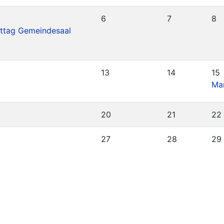
6
7
8
ttag Gemeindesaal
13
14
15
Mar
20
21
22
27
28
29