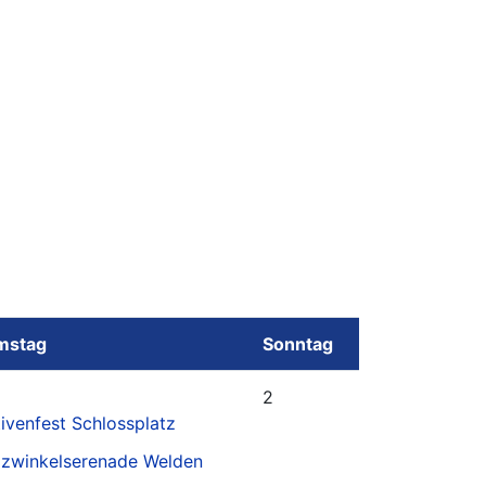
mstag
Sonntag
2
ivenfest Schlossplatz
lzwinkelserenade Welden