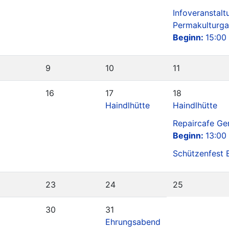
Infoveranstalt
Permakulturga
Beginn:
15:00
9
10
11
16
17
18
Haindlhütte
Haindlhütte
Repaircafe Ge
Beginn:
13:00
Schützenfest 
23
24
25
30
31
Ehrungsabend