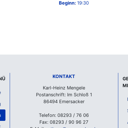
Beginn:
19:30
KONTAKT
NÜ
G
M
Karl-Heinz Mengele
e
Postanschrift: Im Schloß 1
86494 Emersacker
g
n
Telefon: 08293 / 76 06
Fax: 08293 / 90 96 27
t