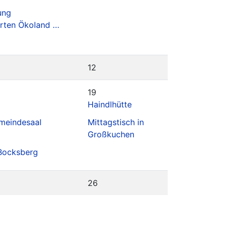
ung
rten Ökoland …
12
19
Haindlhütte
meindesaal
Mittagstisch in
Großkuchen
Bocksberg
26