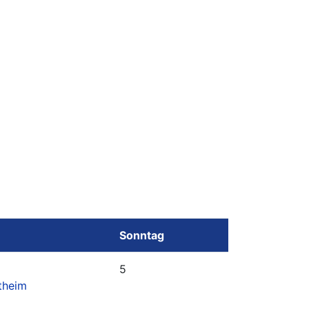
Sonntag
5
theim