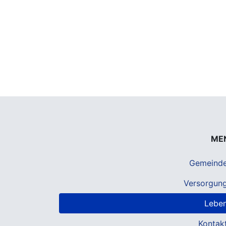
ME
Gemeind
Versorgun
Lebe
Kontak