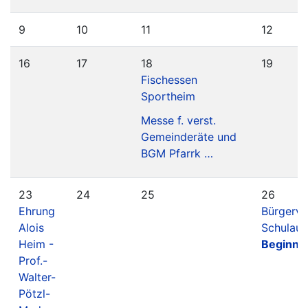
9
10
11
12
16
17
18
19
Fischessen
Sportheim
Messe f. verst.
Gemeinderäte und
BGM Pfarrk …
23
24
25
26
Ehrung
Bürgerv
Alois
Schulaul
Heim -
Beginn:
Prof.-
Walter-
Pötzl-