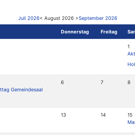
Juli 2026
< August 2026 >
September 2026
Donnerstag
Freitag
Sa
1
Akt
Ho
6
7
8
ttag Gemeindesaal
13
14
15
Mar