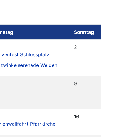
mstag
Sonntag
2
ivenfest Schlossplatz
lzwinkelserenade Welden
9
16
ienwallfahrt Pfarrkirche