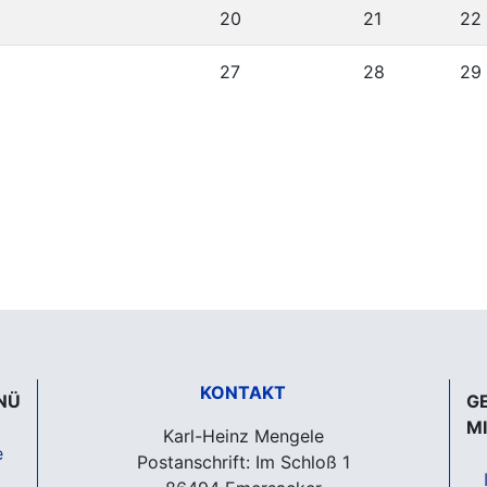
20
21
22
27
28
29
KONTAKT
NÜ
G
M
Karl-Heinz Mengele
e
Postanschrift: Im Schloß 1